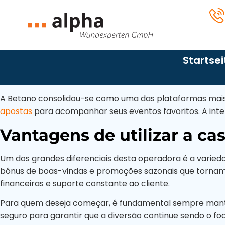
Startseite
Wundmanagement
Startsei
Über uns
Wundversorgung
Kontakt
Wundheilung
Leistungen
Diagnos
A Betano consolidou-se como uma das plataformas mais c
Impressum
Persönliche
apostas
para acompanhar seus eventos favoritos. A interf
Wundmanagement
Epiderm
Datenschutz­
Wundvisite
erklärung
Vantagens de utilizar a ca
Wundheilung
Diabeti
Epidermolysis
bullosa
Wundversorgung
Ulcus Cr
Um dos grandes diferenciais desta operadora é a varied
bônus de boas-vindas e promoções sazonais que tornam a
Druckgeschwür
Persönliche Wundvisite
Druckge
financeiras e suporte constante ao cliente.
(Dekubitus)
Chirurg
Para quem deseja começar, é fundamental sempre manter
Diabetischer Fuß
seguro para garantir que a diversão continue sendo o fo
Verbre