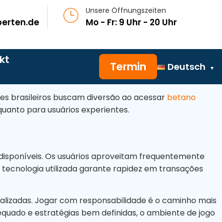
Unsere Öffnungszeiten
erten.de
Mo - Fr: 9 Uhr - 20 Uhr
kt
Termin
Deutsch
es brasileiros buscam diversão ao acessar
betano
quanto para usuários experientes.
 disponíveis. Os usuários aproveitam frequentemente
 tecnologia utilizada garante rapidez em transações
alizadas. Jogar com responsabilidade é o caminho mais
Jetzt anrufen
Oder
equado e estratégias bem definidas, o ambiente de jogo
030 / 600 33 977