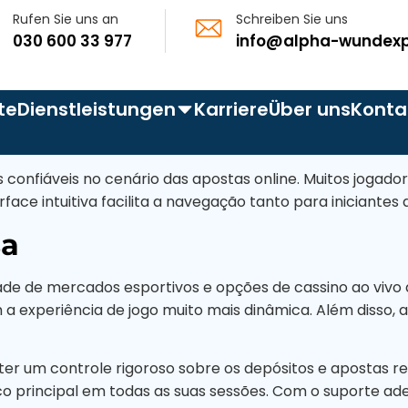
Rufen Sie uns an
Schreiben Sie uns
030 600 33 977
info@alpha-wundexp
te
Dienstleistungen
Karriere
Über uns
Konta
en
onfiáveis no cenário das apostas online. Muitos jogador
ace intuitiva facilita a navegação tanto para iniciantes 
olysis bullosa
sa
scher Fuß
uris
ade de mercados esportivos e opções de cassino ao vivo
 experiência de jogo muito mais dinâmica. Além disso, a
schwür (Dekubitus)
ische Wunden
 um controle rigoroso sobre os depósitos e apostas re
Termin Buchen
co principal em todas as suas sessões. Com o suporte ad
nnungen