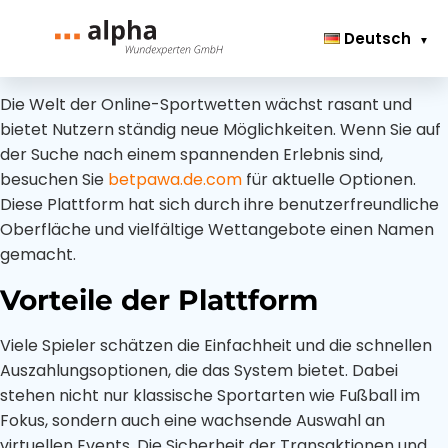
Deutsch
Startseite
Wundmanagement
Die Welt der Online-Sportwetten wächst rasant und
Über uns
bietet Nutzern ständig neue Möglichkeiten. Wenn Sie auf
Wundversorgung
der Suche nach einem spannenden Erlebnis sind,
Kontakt
Wundheilung
besuchen Sie
betpawa.de.com
für aktuelle Optionen.
Impressum
Diese Plattform hat sich durch ihre benutzerfreundliche
Persönliche
Oberfläche und vielfältige Wettangebote einen Namen
Datenschutz­
Wundvisite
gemacht.
erklärung
Epidermolysis
Vorteile der Plattform
bullosa
Viele Spieler schätzen die Einfachheit und die schnellen
Druckgeschwür
Auszahlungsoptionen, die das System bietet. Dabei
(Dekubitus)
stehen nicht nur klassische Sportarten wie Fußball im
Diabetischer Fuß
Fokus, sondern auch eine wachsende Auswahl an
virtuellen Events. Die Sicherheit der Transaktionen und