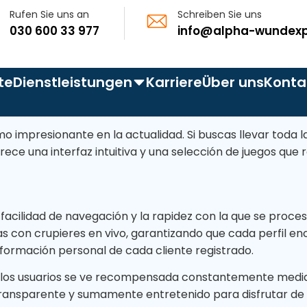
Rufen Sie uns an
Schreiben Sie uns
030 600 33 977
info@alpha-wundexp
te
Dienstleistungen
Karriere
Über uns
Konta
en
o impresionante en la actualidad. Si buscas llevar toda la d
rece una interfaz intuitiva y una selección de juegos que
olysis bullosa
scher Fuß
uris
facilidad de navegación y la rapidez con la que se proces
 con crupieres en vivo, garantizando que cada perfil enc
schwür (Dekubitus)
formación personal de cada cliente registrado.
ische Wunden
de los usuarios se ve recompensada constantemente medi
Termin Buchen
transparente y sumamente entretenido para disfrutar de su
nnungen