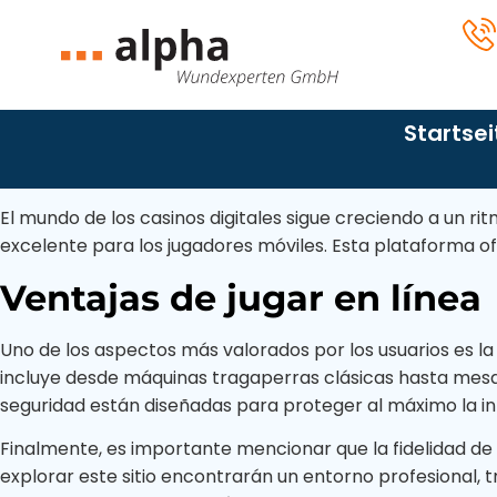
Startseite
Wundmanagement
Startsei
Über uns
Wundversorgung
Kontakt
Wundheilung
Leistungen
Diagnos
El mundo de los casinos digitales sigue creciendo a un ritm
Impressum
Persönliche
excelente para los jugadores móviles. Esta plataforma of
Wundmanagement
Epiderm
Datenschutz­
Wundvisite
erklärung
Ventajas de jugar en línea
Wundheilung
Diabeti
Epidermolysis
bullosa
Wundversorgung
Ulcus Cr
Uno de los aspectos más valorados por los usuarios es la 
incluye desde máquinas tragaperras clásicas hasta mesas
Druckgeschwür
Persönliche Wundvisite
Druckge
seguridad están diseñadas para proteger al máximo la in
(Dekubitus)
Chirurg
Finalmente, es importante mencionar que la fidelidad 
Diabetischer Fuß
explorar este sitio encontrarán un entorno profesional, 
Verbre