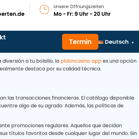
Unsere Öffnungszeiten
erten.de
Mo - Fr: 9 Uhr - 20 Uhr
kt
Termin
Deutsch
iversión a tu bolsillo, la
platincasino app
es una opción
 realmente destaca por su calidad técnica.
an las transacciones financieras. El catálogo disponible
uentre algo de su agrado. Además, las políticas de
ante promociones regulares. Aquellos que decidan
Jetzt anrufen
Oder
s títulos favoritos desde cualquier lugar del mundo. Sin
030 / 600 33 977